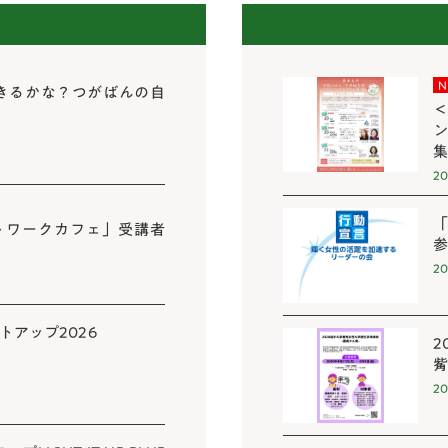
N
できるかな？つがばんの自
＜
ン
20
トワークカフェ」受講者
20
アップ2026
2
20