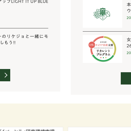
IGHT IT UP BLUE
本
ウ
20
ーのリケジョと一緒にモ
女
もう!!
2
20