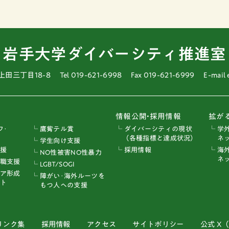
岩手大学ダイバーシティ推進室
上田三丁目18-8
Tel 019-621-6998
Fax 019-621-6999
E-mail
情報公開•採用情報
拡が
フ･
└ 鷹觜テル賞
└ ダイバーシティの現状
└ 学
（各種指標と達成状況）
ネッ
└ 学生向け支援
支援
└ 採用情報
└ 海
└ NO性被害NO性暴力
ネッ
ー職支援
└ LGBT/SOGI
リア形成
└ 障がい･海外ルーツを
ト
もつ人への支援
リンク集
採用情報
アクセス
サイトポリシー
公式 X（旧