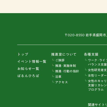
〒020-8550 岩手県盛岡市
トップ
推進室について
各種支援
└ ご挨拶
└ ワーク･ライ
イベント情報一覧
バランス支援
└ 推進･実施体制
お知らせ一覧
└ 女性研究者
└ 推進･行動の指針
└ 女性リーダ
ぱるんひろば
└ 沿革
└ 女性のキャ
└ アクセス
支援リカレン
プログラム
関連サイト