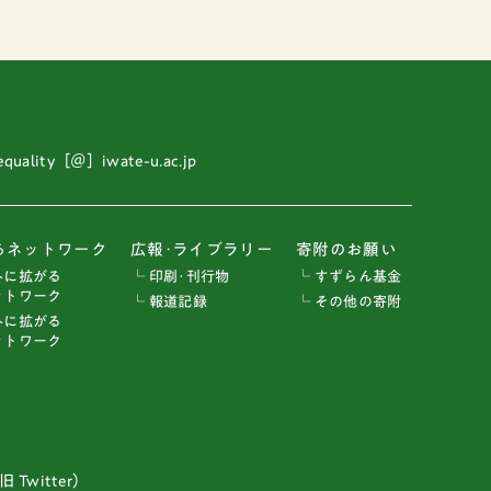
 equality［＠］iwate-u.ac.jp
るネットワーク
広報･ライブラリー
寄附のお願い
外に拡がる
└ 印刷･刊行物
└ すずらん基金
トワーク
└ 報道記録
└ その他の寄附
外に拡がる
トワーク
 Twitter）