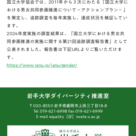
国立大学協会では、2011年から３次にわたる「国立大学に
おける男女共同参画推進について－アクションプラン－」
を策定し、追跡調査を毎年実施し、達成状況を検証してい
ます。
2024年度実施の調査結果は、「国立大学における男女共
同参画推進の実施に関する第21回追跡調査報告書」として
公表されました。報告書は下記URLよりご覧いただけま
す。
https://www.janu.jp/janu/gender/
岩手大学ダイバーシティ推進室
〒020-8550 岩手県盛岡市上田三丁目18-8
Tel 019-621-6998
Fax 019-621-6999
E-mail equality［＠］iwate-u.ac.jp