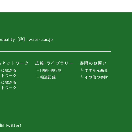
 equality［＠］iwate-u.ac.jp
るネットワーク
広報･ライブラリー
寄附のお願い
外に拡がる
└ 印刷･刊行物
└ すずらん基金
トワーク
└ 報道記録
└ その他の寄附
外に拡がる
トワーク
 Twitter）