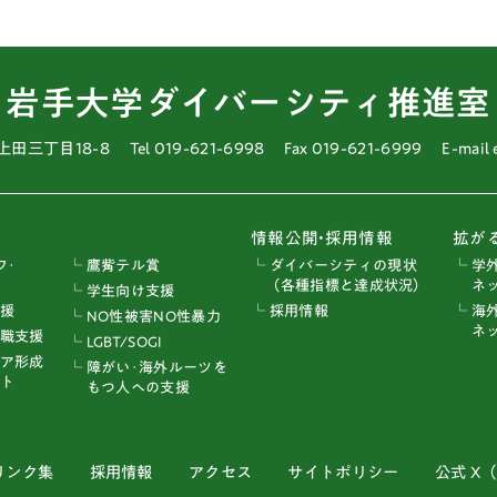
岩手大学ダイバーシティ推進室
上田三丁目18-8
Tel 019-621-6998
Fax 019-621-6999
E-mail
情報公開•採用情報
拡が
フ･
└ 鷹觜テル賞
└ ダイバーシティの現状
└ 学
（各種指標と達成状況）
ネッ
└ 学生向け支援
支援
└ 採用情報
└ 海
└ NO性被害NO性暴力
ネッ
ー職支援
└ LGBT/SOGI
リア形成
└ 障がい･海外ルーツを
ト
もつ人への支援
リンク集
採用情報
アクセス
サイトポリシー
公式 X（旧