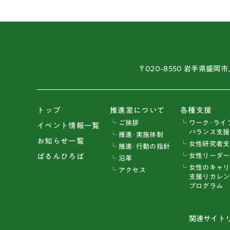
〒020-8550 岩手県盛岡市
トップ
推進室について
各種支援
└ ご挨拶
└ ワーク･ライ
イベント情報一覧
バランス支援
└ 推進･実施体制
お知らせ一覧
└ 女性研究者
└ 推進･行動の指針
└ 女性リーダ
ぱるんひろば
└ 沿革
└ 女性のキャ
└ アクセス
支援リカレン
プログラム
関連サイト