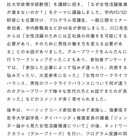
社大学政策学部教授）を講師に招き、「なぜ女性活躍推進
が進まないのか？」をテーマに議論しました。学内FD/SD
研修にも位置付け、プログラム受講生、一般公開セミナー
参加者、学内教職員など計49名が参加しました。川口先生
からは「女性活躍のためには正社員の共働きを可能にする
必要があり、そのために男性の働き方を変える必要があ
る」とのお話がありました。グループワークをふんだんに
行うワークショップだったこともあり、参加者アンケート
では、「参加した企業によって悩みが違ったり、共感する
悩みだったり、大変参考になった」「女性のワークライフ
バランス、男性のワークライフバランスについて何が違う
のかグループワークで様々な世代の方とお話できたのが良
かった」などのコメントが多く寄せられました。
後半は、ベーシックコース参加者のみで実施し、海妻径子
岩手大学副学長・ダイバーシティ推進室長の講義「ジェン
ダー論から見た女性活躍推進について」の後、ネットワー
クカフェ（グループトーク）を行い、プログラム受講の同