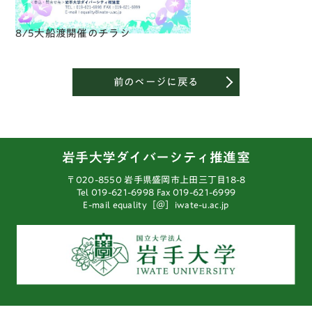
8/5大船渡開催のチラシ
前のページに戻る
岩手大学ダイバーシティ推進室
〒020-8550 岩手県盛岡市上田三丁目18-8
Tel 019-621-6998
Fax 019-621-6999
E-mail equality［＠］iwate-u.ac.jp