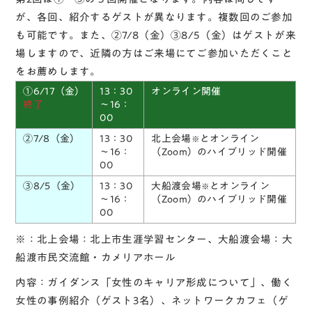
が、各回、紹介するゲストが異なります。複数回のご参加
も可能です。また、②7/8（金）③8/5（金）はゲストが来
場しますので、近隣の方はご来場にてご参加いただくこと
をお薦めします。
①6/17（金）
13：30
オンライン開催
終了
～16：
00
②7/8（金）
13：30
北上会場
とオンライン
※
～16：
（Zoom）のハイブリッド開催
00
③8/5（金）
13：30
大船渡会場
とオンライン
※
～16：
（Zoom）のハイブリッド開催
00
※：北上会場：北上市生涯学習センター、大船渡会場：大
船渡市民交流館・カメリアホール
内容：
ガイダンス
「女性のキャリア形成について」、
働く
女性の事例紹介
（ゲスト3名）、
ネットワークカフェ
（ゲ