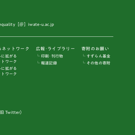
 equality［＠］iwate-u.ac.jp
るネットワーク
広報･ライブラリー
寄附のお願い
外に拡がる
└ 印刷･刊行物
└ すずらん基金
トワーク
└ 報道記録
└ その他の寄附
外に拡がる
トワーク
 Twitter）