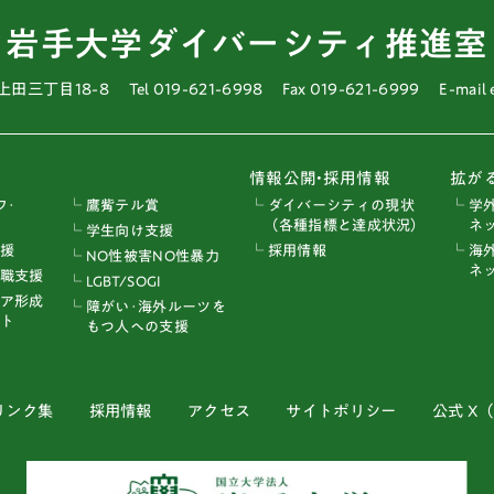
岩手大学ダイバーシティ推進室
上田三丁目18-8
Tel 019-621-6998
Fax 019-621-6999
E-mail
情報公開•採用情報
拡が
フ･
└ 鷹觜テル賞
└ ダイバーシティの現状
└ 学
（各種指標と達成状況）
ネッ
└ 学生向け支援
支援
└ 採用情報
└ 海
└ NO性被害NO性暴力
ネッ
ー職支援
└ LGBT/SOGI
リア形成
└ 障がい･海外ルーツを
ト
もつ人への支援
リンク集
採用情報
アクセス
サイトポリシー
公式 X（旧