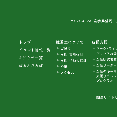
〒020-8550 岩手県盛岡市
トップ
推進室について
各種支援
└ ご挨拶
└ ワーク･ライ
イベント情報一覧
バランス支援
└ 推進･実施体制
お知らせ一覧
└ 女性研究者
└ 推進･行動の指針
└ 女性リーダ
ぱるんひろば
└ 沿革
└ 女性のキャ
└ アクセス
支援リカレン
プログラム
関連サイト